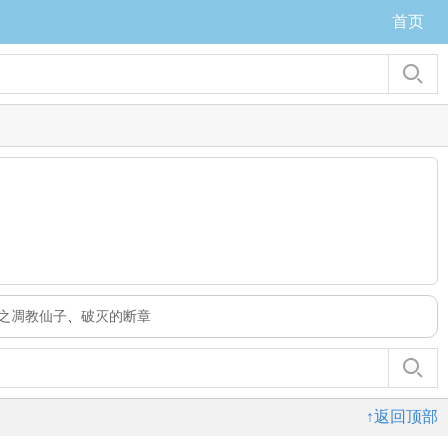
首页
之凋教仙子
、
破灭的断章
↑返回顶部