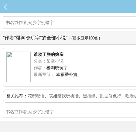
“作者“樱淘晓玩字”的全部小说” -
(最多显示100条)
谁动了朕的娘亲
分类：架空小说
作者：
樱淘晓玩字
最新章节：
幸福番外篇
相关推荐：
花都秘语
、
表姐陪我玩换凄
、
黑胡蝶
、
乱世修色行
、
吃老