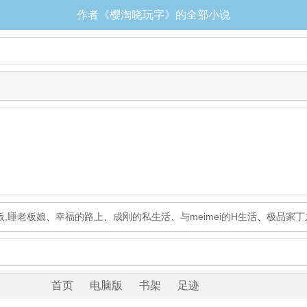
作者《樱淘晓玩字》的全部小说
板,睡老板娘
、
幸福的路上
、
成刚的私生活
、
与meimei的H生活
、
极品家丁
首页
电脑版
书架
足迹