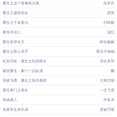
重生之这个青梅有点拽
玫舒言
重生之盛世闲女
慧慧
重生之千金复仇
扫晴娘
重生尚佳人
温忆
重生首席女王
静女婉婉
重生之医心圣手
墨言不倾城
乱世浮歌：重生之民国商女
浮生若羽
爆笑重生：豪门一品妖凄
飘
强者为尊：重生之我本彪悍
大尾巴猫
重生寒门之商女
一念飞雪
表妹撩人
申多禾
吾家有女未长成
赏饭罚饿