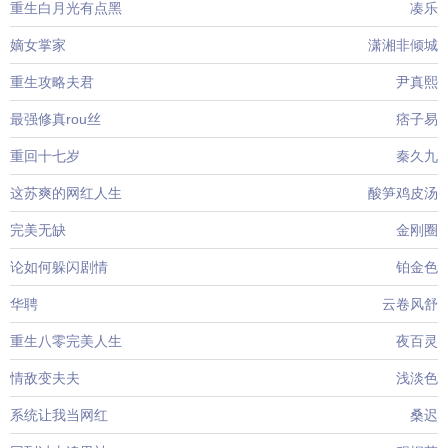
重生白月光有点黑
凑乐
嫡女掌家
潇湘非倾城
重生攻略夫君
尹真熙
最强修真rou丝
痞子易
重回十七岁
秦久九
这苏爽的网红人生
酸笋鸡皮汤
完美无缺
金刚圈
论如何躲闪剧情
铂金色
华聘
云卷风舒
重生八零完美人生
夜百灵
情敌变夫夫
浅淡色
系统让我当网红
桑迟