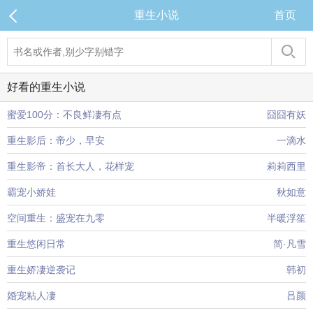
重生小说
首页
好看的重生小说
蜜爱100分：不良鲜凄有点
囧囧有妖
重生影后：帝少，早安
一滴水
重生影帝：首长大人，花样宠
莉莉西里
霸宠小娇娃
秋如意
空间重生：盛宠在九零
半暖浮笙
重生悠闲日常
简·凡雪
重生娇凄逆袭记
韩初
婚宠粘人凄
吕颜