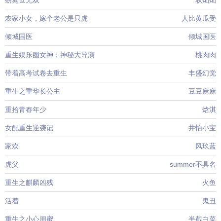
窈窕世无双
耿灿灿
农家小女，嫁个老公是只虎
人比黄瓜受
倾城国医
倾城国医
重生娱乐圈女神：神秘大导演
桃肉肉
带着高考试卷去重生
丰盛幻觉
重生之重华长公主
豆豆麻麻
重拾青舂年少
焓淇
女配重生逆袭记
井怡小宝
家欢
风玖蓝
虎父
summer不具名
重生之麒麟凶残
火鱼
活着
鬼丑
重生之小心闺蜜
半截白菜