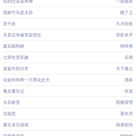
回到过去追男神
一程烟草
我家竹马是太孙
顾了之
意千欢
九月轻歌
夫君总有被害妄想症
背影杀手
废后陈阿娇
咩咩熊
七零吃货军嫂
乐蜀
宠妾作死日常
月下微尘
论如何饲养一只黑化忠犬
酒矣
毒后重生记
何道
太后娇贵
西楼望雪
沈如意
粟米壳
重生末日游戏
锦屏韶光