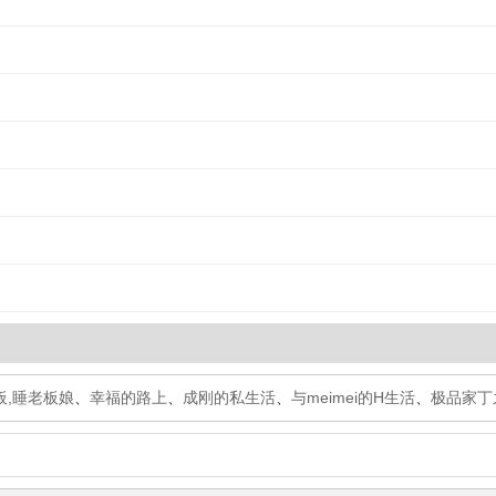
板,睡老板娘
、
幸福的路上
、
成刚的私生活
、
与meimei的H生活
、
极品家丁