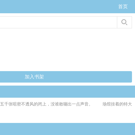
首页
加入书架
声，五千张咀密不透风的闭上，没谁敢嘣出一点声音。 场馆挂着的特大