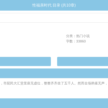
性福亲时代 目录 (共10章)
分类：热门小说
字数：33860
托下，市屁民大汇堂里座无虚位，整整齐齐坐了五千人。然而全场鸦雀无