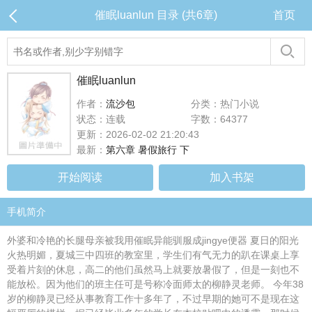
催眠luanlun 目录 (共6章)
首页
催眠luanlun
作者：
流沙包
分类：热门小说
状态：连载
字数：64377
更新：2026-02-02 21:20:43
最新：
第六章 暑假旅行 下
开始阅读
加入书架
手机简介
外婆和冷艳的长腿母亲被我用催眠异能驯服成jingye便器 夏日的阳光
火热明媚，夏城三中四班的教室里，学生们有气无力的趴在课桌上享
受着片刻的休息，高二的他们虽然马上就要放暑假了，但是一刻也不
能放松。因为他们的班主任可是号称冷面师太的柳静灵老师。 今年38
岁的柳静灵已经从事教育工作十多年了，不过早期的她可不是现在这