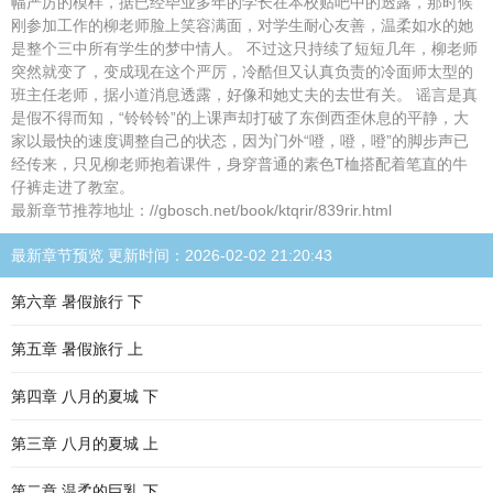
幅严厉的模样，据已经毕业多年的学长在本校贴吧中的透露，那时候
刚参加工作的柳老师脸上笑容满面，对学生耐心友善，温柔如水的她
是整个三中所有学生的梦中情人。 不过这只持续了短短几年，柳老师
突然就变了，变成现在这个严厉，冷酷但又认真负责的冷面师太型的
班主任老师，据小道消息透露，好像和她丈夫的去世有关。 谣言是真
是假不得而知，“铃铃铃”的上课声却打破了东倒西歪休息的平静，大
家以最快的速度调整自己的状态，因为门外“噔，噔，噔”的脚步声已
经传来，只见柳老师抱着课件，身穿普通的素色T桖搭配着笔直的牛
仔裤走进了教室。
最新章节推荐地址：//gbosch.net/book/ktqrir/839rir.html
最新章节预览 更新时间：2026-02-02 21:20:43
第六章 暑假旅行 下
第五章 暑假旅行 上
第四章 八月的夏城 下
第三章 八月的夏城 上
第二章 温柔的巨乳 下