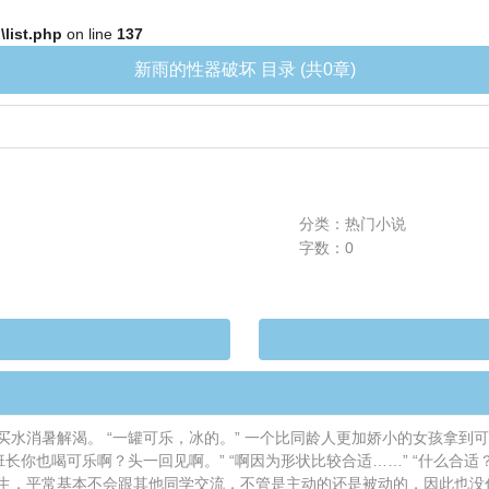
list.php
on line
137
新雨的性器破坏 目录 (共0章)
分类：热门小说
字数：0
水消暑解渴。 “一罐可乐，冰的。” 一个比同龄人更加娇小的女孩拿到
长你也喝可乐啊？头一回见啊。” “啊因为形状比较合适……” “什么合
生，平常基本不会跟其他同学交流，不管是主动的还是被动的，因此也没