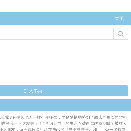
首页
加入书架
可乐后没有像其他人一样打开畅饮，而是悄悄地挤到了商店的角落面对柜
适？哎等我一下这就来了！” 意识到自己的失言女孩白皙的脸庞瞬间被红云
什么朋友，每天都只是生活在自己的世界里默默学习和……做一些特别