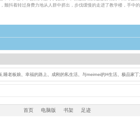
战，颤抖着转过身费力地从人群中挤出，步伐缓慢的走进了教学楼，手中
板,睡老板娘
、
幸福的路上
、
成刚的私生活
、
与meimei的H生活
、
极品家丁
首页
电脑版
书架
足迹