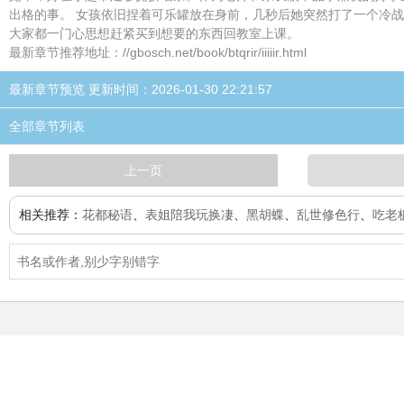
出格的事。 女孩依旧捏着可乐罐放在身前，几秒后她突然打了一个冷
大家都一门心思想赶紧买到想要的东西回教室上课。
最新章节推荐地址：//gbosch.net/book/btqrir/iiiiir.html
最新章节预览 更新时间：2026-01-30 22:21:57
全部章节列表
上一页
相关推荐：
花都秘语
、
表姐陪我玩换凄
、
黑胡蝶
、
乱世修色行
、
吃老