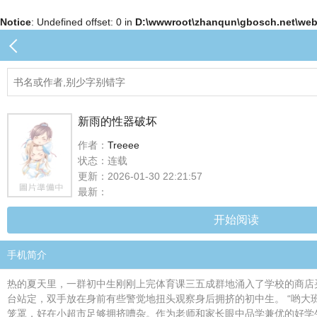
Notice
: Undefined offset: 0 in
D:\wwwroot\zhanqun\gbosch.net\web\
新雨的性器破坏
作者：
Treeee
状态：连载
更新：2026-01-30 22:21:57
最新：
开始阅读
手机简介
热的夏天里，一群初中生刚刚上完体育课三五成群地涌入了学校的商店买
台站定，双手放在身前有些警觉地扭头观察身后拥挤的初中生。 “哟大班
笼罩，好在小超市足够拥挤嘈杂。作为老师和家长眼中品学兼优的好学