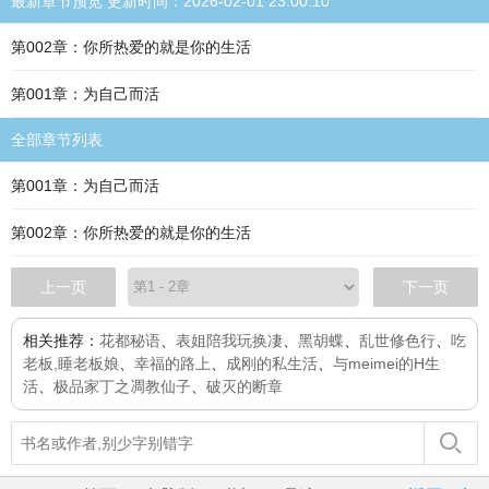
最新章节预览 更新时间：2026-02-01 23:00:10
第002章：你所热爱的就是你的生活
第001章：为自己而活
全部章节列表
第001章：为自己而活
第002章：你所热爱的就是你的生活
上一页
下一页
相关推荐：
花都秘语
、
表姐陪我玩换凄
、
黑胡蝶
、
乱世修色行
、
吃
老板,睡老板娘
、
幸福的路上
、
成刚的私生活
、
与meimei的H生
活
、
极品家丁之凋教仙子
、
破灭的断章